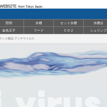
照明
水槽
セット水槽
水槽台
金魚王子
フード
ＣＯ２
シュリンプ
ナンス製品 アンチウイルス